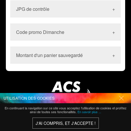
plus aucune réclamation en compte
JPG de contrôle
Le JPG de contrôle est indispensable pour avoir
une vue d'ensemble de votre document et vérifier
Code promo Dimanche
si :
aucune image ou aucun logo n'ont disparu.
le cadrage correspond à votre fichier print.
Le code promo Dimanche est valable toute la
la découpe correspond à votre filet de
journée du Dimanche
découpe personnalisée.
Montant d'un panier sauvegardé
les commandes sont validées avec ce code
les couleurs sont cohérentes (pas de rouge
Promo si reception " reglement + fichiers " jusque
à la place du vert). En aucun cas ce JPG de
lundi 10 H max
contôle ne sera utilisé pour valider les
Vous pouvez sauvegarder un panier dans mon
couleurs de votre document.
compte afin de le reutiliser par la suite
les prix peuvent evoluer sans delai suite aux
fluctuations de tarifs des matieres premieres ,
encres , ...
Votre panier se mettra automatiquement a jour
avec les nouveaux prix
UTILISATION DES COOKIES
CLOSE
En continuant la navigation sur ce site vous acceptez l'utilisation de cookies et profitez
ainsi de toutes ses fonctionalités.
En savoir plus ...
INFORMATIONS ET CONTACT
Politique de confidentialité
Mentions légales
J'AI COMPRIS, ET J'ACCEPTE !
Création et maintenance :
Sigmagine
FAQ
Nous contacter